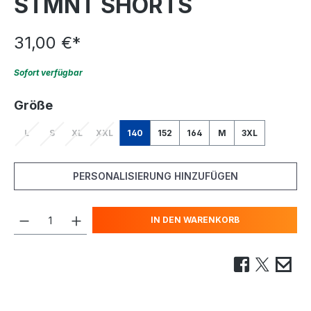
STMNT SHORTS
31,00 €
*
Sofort verfügbar
auswählen
Größe
L
S
XL
XXL
140
152
164
M
3XL
(Diese Option ist zurzeit nicht verfügbar.)
(Diese Option ist zurzeit nicht verfügbar.)
(Diese Option ist zurzeit nicht verfügbar.)
(Diese Option ist zurzeit nicht verfügbar.)
PERSONALISIERUNG HINZUFÜGEN
IN DEN WARENKORB