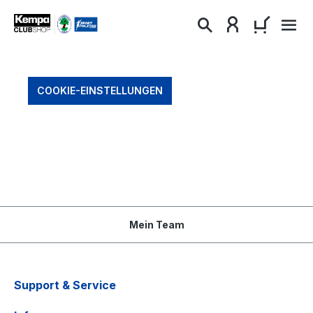
alt springen
WARENKO
COOKIE-EINSTELLUNGEN
Mein Team
Support & Service