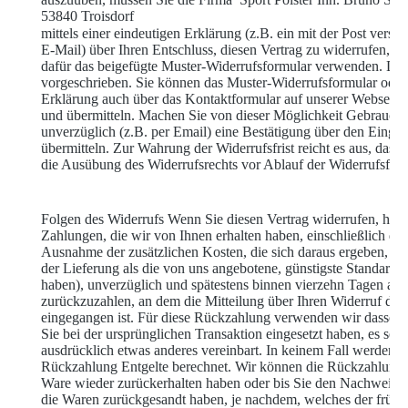
53840 Troisdorf
mittels einer eindeutigen Erklärung (z.B. ein mit der Post versan
E-Mail) über Ihren Entschluss, diesen Vertrag zu widerrufen, i
dafür das beigefügte Muster-Widerrufsformular verwenden. Dies 
vorgeschrieben. Sie können das Muster-Widerrufsformular oder 
Erklärung auch über das Kontaktformular auf unserer Webseite e
und übermitteln. Machen Sie von dieser Möglichkeit Gebrauch,
unverzüglich (z.B. per Email) eine Bestätigung über den Eingan
übermitteln. Zur Wahrung der Widerrufsfrist reicht es aus, dass 
die Ausübung des Widerrufsrechts vor Ablauf der Widerrufsfris
Folgen des Widerrufs Wenn Sie diesen Vertrag widerrufen, habe
Zahlungen, die wir von Ihnen erhalten haben, einschließlich der
Ausnahme der zusätzlichen Kosten, die sich daraus ergeben, das
der Lieferung als die von uns angebotene, günstigste Standardl
haben), unverzüglich und spätestens binnen vierzehn Tagen ab
zurückzuzahlen, an dem die Mitteilung über Ihren Widerruf dies
eingegangen ist. Für diese Rückzahlung verwenden wir dasselbe
Sie bei der ursprünglichen Transaktion eingesetzt haben, es sei
ausdrücklich etwas anderes vereinbart. In keinem Fall werden 
Rückzahlung Entgelte berechnet. Wir können die Rückzahlung v
Ware wieder zurückerhalten haben oder bis Sie den Nachweis er
die Waren zurückgesandt haben, je nachdem, welches der frühere