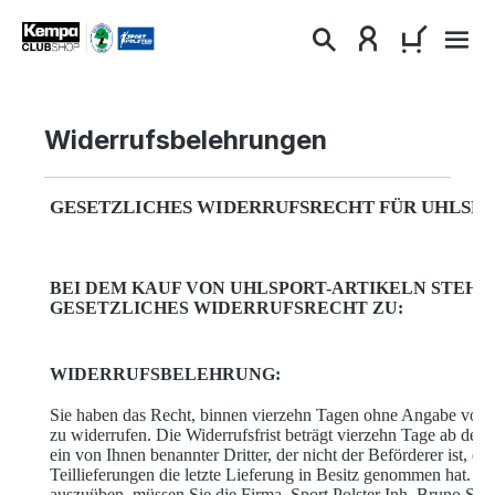
alt springen
WARENKO
Widerrufsbelehrungen
GESETZLICHES WIDERRUFSRECHT FÜR UHLSPO
BEI DEM KAUF VON UHLSPORT-ARTIKELN STEHT 
GESETZLICHES WIDERRUFSRECHT ZU:
WIDERRUFSBELEHRUNG:
Sie haben das Recht, binnen vierzehn Tagen ohne Angabe von 
zu widerrufen. Die Widerrufsfrist beträgt vierzehn Tage ab dem
ein von Ihnen benannter Dritter, der nicht der Beförderer ist, di
Teillieferungen die letzte Lieferung in Besitz genommen hat. U
auszuüben, müssen Sie die Firma
Sport Polster Inh. Bruno Sch