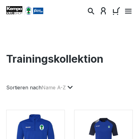
alt springen
WARENKO
Trainingskollektion
Sortieren nach
Name A-Z