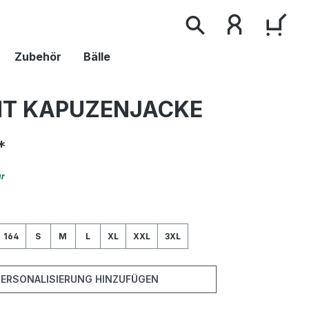
WAR
Zubehör
Bälle
T KAPUZENJACKE
*
ar
wählen
164
S
M
L
XL
XXL
3XL
PERSONALISIERUNG HINZUFÜGEN