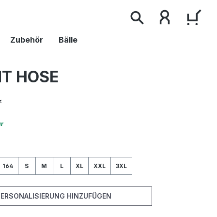
WAR
Zubehör
Bälle
T HOSE
*
ar
wählen
164
S
M
L
XL
XXL
3XL
PERSONALISIERUNG HINZUFÜGEN