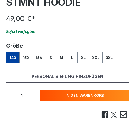
STMNT HOODIE
49,00 €
*
Sofort verfügbar
auswählen
Größe
140
152
164
S
M
L
XL
XXL
3XL
PERSONALISIERUNG HINZUFÜGEN
IN DEN WARENKORB