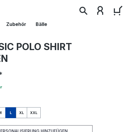
WAR
Zubehör
Bälle
SIC POLO SHIRT
EN
*
ar
wählen
M
L
XL
XXL
PERSONALISIERUNG HINZUFÜGEN