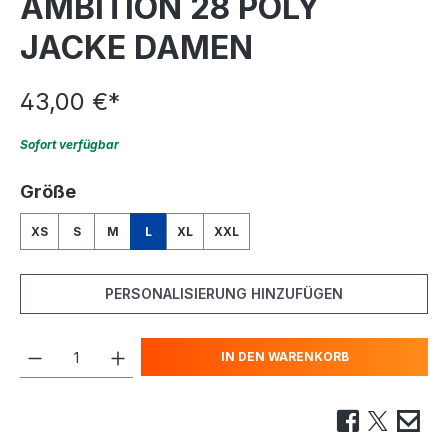
AMBITION 28 POLY
JACKE DAMEN
43,00 €
*
Sofort verfügbar
auswählen
Größe
XS
S
M
L
XL
XXL
PERSONALISIERUNG HINZUFÜGEN
IN DEN WARENKORB