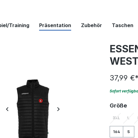
iel/Training
Präsentation
Zubehör
Taschen
ESSEN
WEST
37,99 €
Sofort verfügb
aus
Größe
3XL
L
(Diese Option
(Diese
164
S