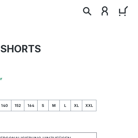
WAR
 SHORTS
*
ar
wählen
140
152
164
S
M
L
XL
XXL